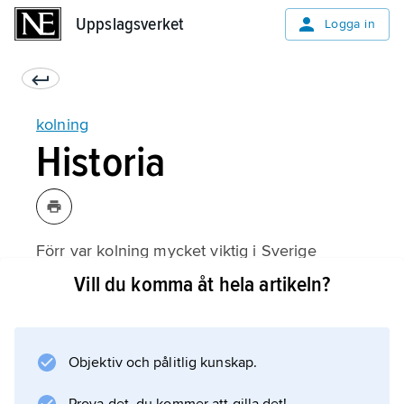
Uppslagsverket
Uppslagsverket
Logga in
kolning
Historia
Förr var kolning mycket viktig i Sverige
eftersom de industrier som gjorde järn och
Vill du komma åt hela artikeln?
stål behövde massor av träkol. Många bönder
och torpare höll på med kolning som
extraarbete. Numera är kolning ovanligt i
Objektiv och pålitlig kunskap.
Sverige. Men i många u-länder är träkol ett
viktigt bränsle när man lagar mat.