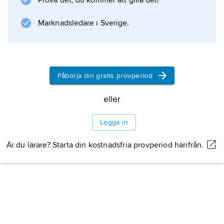
Prova det, du kommer att gilla det!
Marknadsledare i Sverige.
Information om artikeln
Påbörja din gratis provperiod
eller
Logga in
Är du lärare? Starta din kostnadsfria provperiod härifrån.