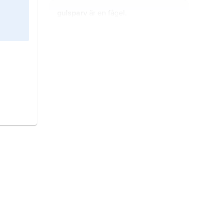
gulsparv
är en fågel.
gravand
är en fågel.
domherre
är en fågel.