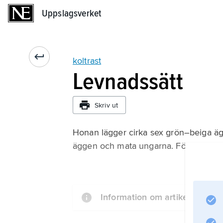
Uppslagsverket
Uppslagsverket
koltrast
Levnadssätt
Skriv ut
Honan lägger cirka sex grön–beiga ägg
äggen och mata ungarna. Föräldrarna 
Information om artikeln