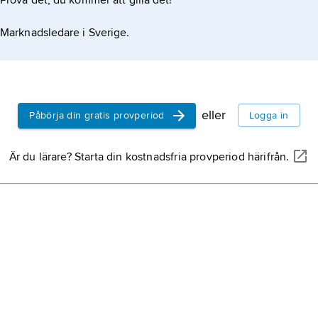
Prova det, du kommer att gilla det!
Marknadsledare i Sverige.
eller
Påbörja din gratis provperiod
Logga in
Är du lärare? Starta din kostnadsfria provperiod härifrån.