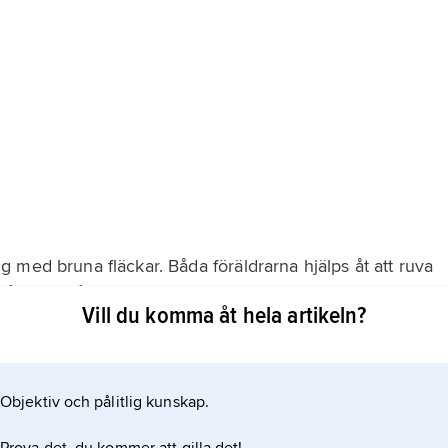
 med bruna fläckar. Båda föräldrarna hjälps åt att ruva
får ofta två kullar med ungar samma sommar.
Vill du komma åt hela artikeln?
Objektiv och pålitlig kunskap.