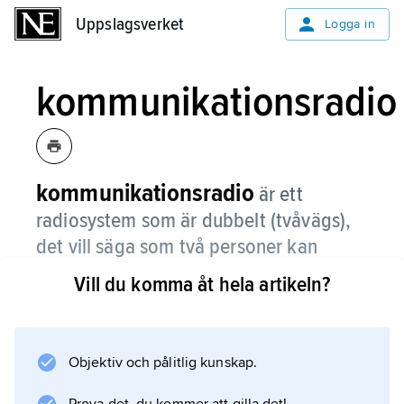
Uppslagsverket
Uppslagsverket
Logga in
kommunikationsradio
kommunikationsradio
är ett
radiosystem som är dubbelt (tvåvägs),
det vill säga som två personer kan
använda för att samtala med varandra.
Vill du komma åt hela artikeln?
Det kallas kort för
komradio
.
Objektiv och pålitlig kunskap.