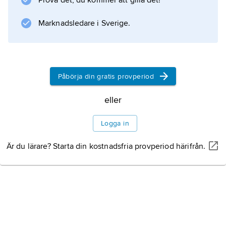
Prova det, du kommer att gilla det!
Marknadsledare i Sverige.
Information om artikeln
Påbörja din gratis provperiod
eller
Logga in
Är du lärare? Starta din kostnadsfria provperiod härifrån.