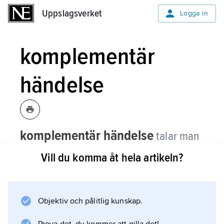
Uppslagsverket
Uppslagsverket
Logga in
komplementär
händelse
komplementär händelse
talar man
om när det handlar om sannolikheter för
Vill du komma åt hela artikeln?
olika händelser.
Begreppet kallas även
komplementhändelse
Objektiv och pålitlig kunskap.
.