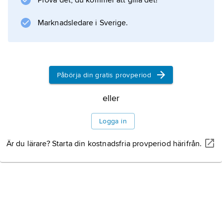
Prova det, du kommer att gilla det!
Marknadsledare i Sverige.
Information om artikeln
Påbörja din gratis provperiod
eller
Logga in
Är du lärare? Starta din kostnadsfria provperiod härifrån.