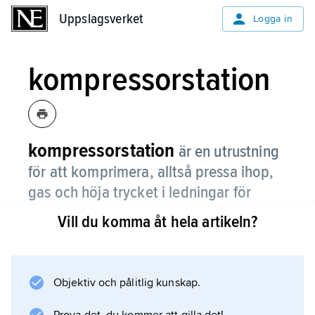
Uppslagsverket
Uppslagsverket
Logga in
kompressorstation
kompressorstation
är en utrustning
för att komprimera, alltså pressa ihop,
gas och höja trycket i ledningar för
naturgas.
Vill du komma åt hela artikeln?
På så vis kan man transportera mer gas i
ledningarna. Det är ungefär 200 km mellan
kompressorstationerna i en gasledning. När
Objektiv och pålitlig kunskap.
gasen har strömmat så långt börjar nämligen