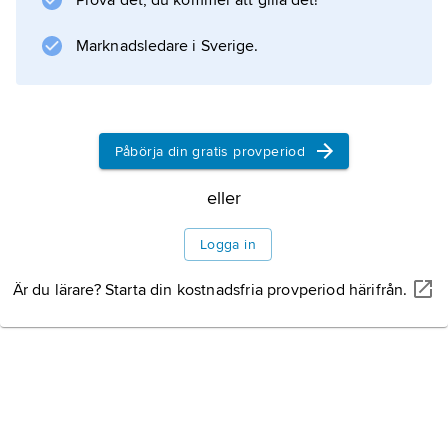
Prova det, du kommer att gilla det!
trycket sjunka. Kompressorerna drivs med
gasturbiner.
Marknadsledare i Sverige.
Information om artikeln
Påbörja din gratis provperiod
eller
Logga in
Är du lärare? Starta din kostnadsfria provperiod härifrån.