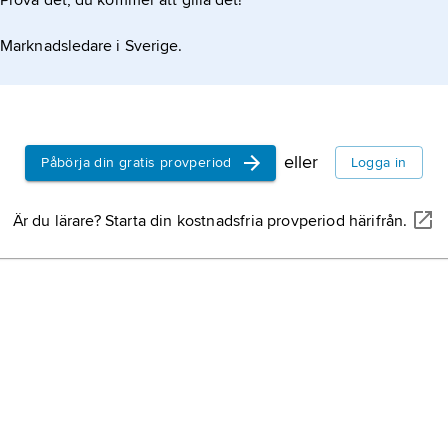
Prova det, du kommer att gilla det!
Marknadsledare i Sverige.
eller
Påbörja din gratis provperiod
Logga in
Är du lärare? Starta din kostnadsfria provperiod härifrån.