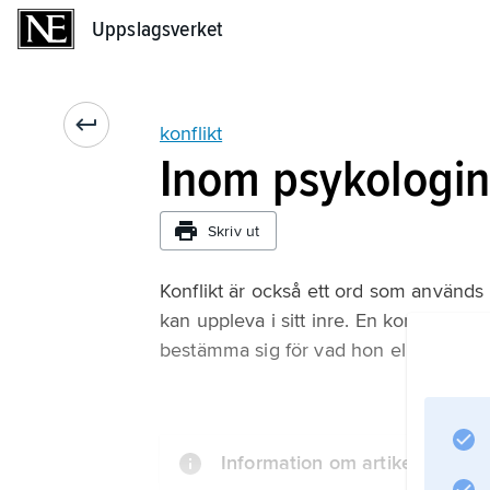
Uppslagsverket
Uppslagsverket
konflikt
Inom psykologi
Skriv ut
Konflikt är också ett ord som använ
kan uppleva i sitt inre. En konflikt kan
bestämma sig för vad hon eller han sk
Information om artikeln