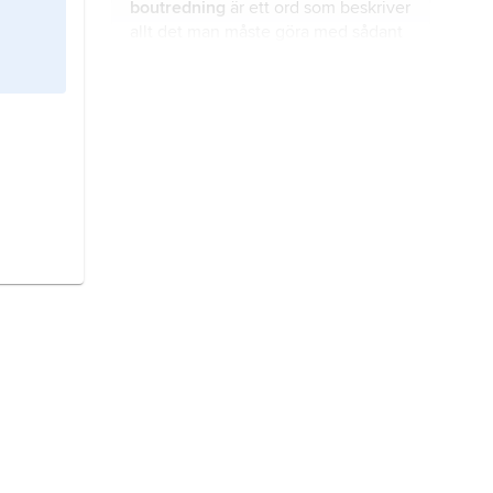
boutredning
är ett ord som beskriver
allt det man måste göra med sådant
som ägs av en död person.
Lissabonfördraget
är ett avtal med
en ändring av hur Europeiska
unionen (EU) fungerar.
bistånd
är den hjälp som ges till
enskilda personer, grupper eller
organisationer.
nedrustning
innebär att ett eller
flera länder begränsar antalet vapen
eller hur vapnen används.
Israel–Palestina-frågan
kallas
konflikten mellan staten Israel och
den judiska befolkningen på ena