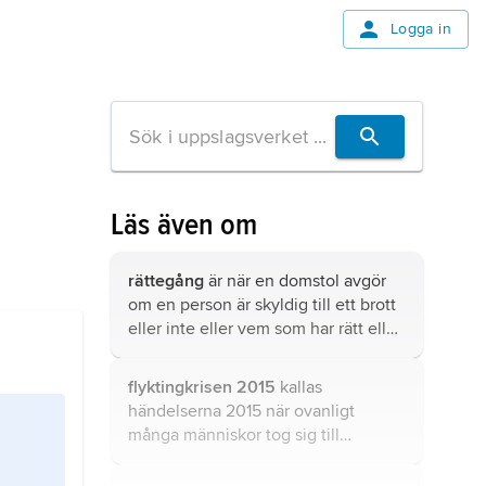
Logga in
Läs även om
rättegång
är när en domstol avgör
om en person är skyldig till ett brott
eller inte eller vem som har rätt eller
fel i en tvist.
flyktingkrisen 2015
kallas
händelserna 2015 när ovanligt
många människor tog sig till
Europeiska unionen (EU) för att söka
asyl.