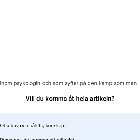
n
ds inom psykologin och som syftar på den kamp som man
 vara att en person måste välja mellan två alternativ eller
Vill du komma åt hela artikeln?
a göra.
Objektiv och pålitlig kunskap.