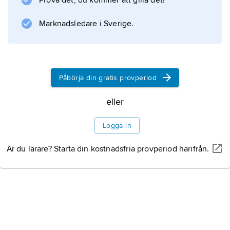
Information om artikeln
Prova det, du kommer att gilla det!
Marknadsledare i Sverige.
Påbörja din gratis provperiod
eller
Logga in
Är du lärare? Starta din kostnadsfria provperiod härifrån.