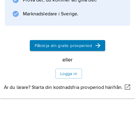
Prova det, du kommer att gilla det!
Marknadsledare i Sverige.
Information om artikeln
Påbörja din gratis provperiod
eller
Logga in
Är du lärare? Starta din kostnadsfria provperiod härifrån.