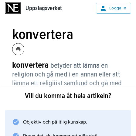
Uppslagsverket
Uppslagsverket
Logga in
konvertera
konvertera
betyder att lämna en
religion och gå med i en annan eller att
lämna ett religiöst samfund och gå med
i ett annat.
Vill du komma åt hela artikeln?
Man kan till exempel konvertera från Svenska
kyrkan till den romersk-katolska kyrkan. Ordet
konvertera kommer från ett latinskt ord som
Objektiv och pålitlig kunskap.
betyder ’vända runt’.