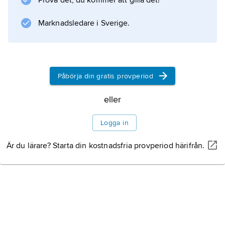
Prova det, du kommer att gilla det!
Marknadsledare i Sverige.
Påbörja din gratis provperiod
eller
Logga in
Är du lärare? Starta din kostnadsfria provperiod härifrån.