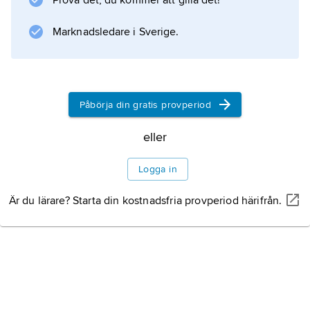
Prova det, du kommer att gilla det!
nuvarande Italien, och Konstantinopel, i
Marknadsledare i Sverige.
nuvarande Turkiet, blev tidigt två centrum för
kristendomen.
Påbörja din gratis provperiod
Information om artikeln
eller
Logga in
Är du lärare? Starta din kostnadsfria provperiod härifrån.