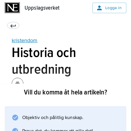
Uppslagsverket
Uppslagsverket
Logga in
kristendom
Historia och
utbredning
Vill du komma åt hela artikeln?
Kristendomen växte fram ur judendomen
bland människor som följde Jesus Kristus vid
vår tideräknings början. Kristendomen spreds
Objektiv och pålitlig kunskap.
snabbt från Palestina till områdena runt
Medelhavet och sedan vidare. Rom, i