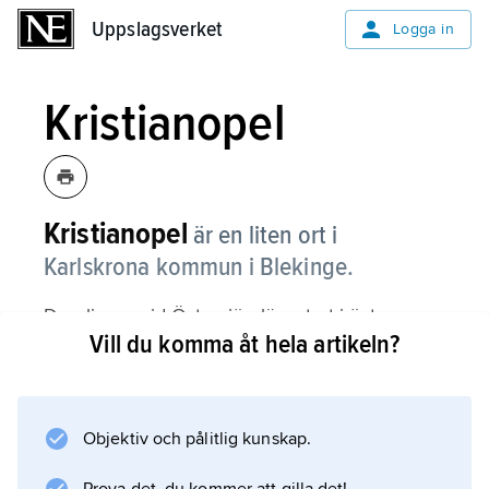
Uppslagsverket
Uppslagsverket
Logga in
Kristianopel
Kristianopel
är en liten ort i
Karlskrona kommun i Blekinge.
Den ligger vid Östersjön längst ut i östra
Vill du komma åt hela artikeln?
Blekinge. På sommaren är det en populär
plats dit turister gärna reser.
Objektiv och pålitlig kunskap.
Information om artikeln