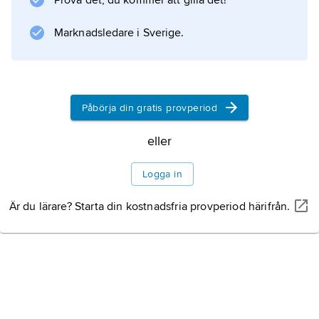
Prova det, du kommer att gilla det!
Marknadsledare i Sverige.
Påbörja din gratis provperiod
eller
Logga in
Är du lärare? Starta din kostnadsfria provperiod härifrån.