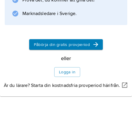
(
Prova det, du kommer att gilla det!
saltvattenkrokodil
Marknadsledare i Sverige.
) som lever i sydöstra Asien och Australien.
Den kan bli 7 meter
Påbörja din gratis provperiod
Information om artikeln
eller
Logga in
Är du lärare? Starta din kostnadsfria provperiod härifrån.