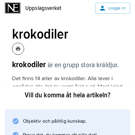
Uppslagsverket
Uppslagsverket
Logga in
krokodiler
krokodiler
är en grupp stora kräldjur.
Det finns 14 arter av krokodiler. Alla lever i
områden där det är varmt året runt. Mest känd
Vill du komma åt hela artikeln?
är
nilkrokodil
som lever i Afrika. Den kan bli upp till 6,5
meter lång. Störst är
Objektiv och pålitlig kunskap.
deltakrokodil