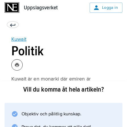
Uppslagsverket
Uppslagsverket
Logga in
Kuwait
Politik
Kuwait är en monarki där emiren är
statschef
Vill du komma åt hela artikeln?
. Emiren kommer från familjen al-Sabah som
har styrt landet sedan 1700-talet. Emiren utser
en premiärminister som i sin tur bestämmer
Objektiv och pålitlig kunskap.
vilka som ska vara med i regeringen. Folket
väljer ett parlament som tillsammans med