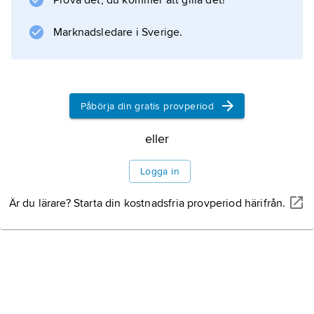
Prova det, du kommer att gilla det!
emiren beslutar om lagar. Sedan 2005 har
kvinnor
Marknadsledare i Sverige.
Information om artikeln
Påbörja din gratis provperiod
eller
Logga in
Är du lärare? Starta din kostnadsfria provperiod härifrån.