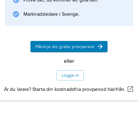
Prova det, du kommer att gilla det!
ett
grundämne
Marknadsledare i Sverige.
och kan därför inte brytas ner om det kommer
Visste du att?
Påbörja din gratis provperiod
eller
Information om artikeln
Logga in
Är du lärare? Starta din kostnadsfria provperiod härifrån.