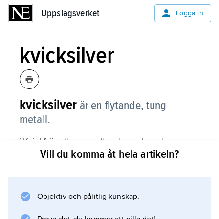
Uppslagsverket
Uppslagsverket
Logga in
kvicksilver
kvicksilver
är en flytande, tung
metall.
”Kvick” är ett gammalt ord som betyder
Vill du komma åt hela artikeln?
’levande’. Tidigare användes kvicksilver i
termometrar och barometrar, i vissa slags
elektriska strömbrytare, i små batterier och i
lysrör. Men kvicksilver är ett starkt gift. Bara
Objektiv och pålitlig kunskap.
att andas in ångorna är farligt. Kvicksilver är