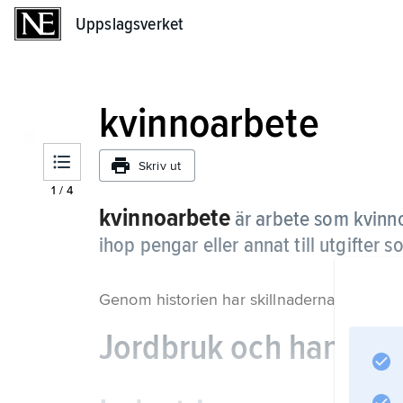
Uppslagsverket
Uppslagsverket
kvinnoarbete
Skriv ut
1
/
4
kvinnoarbete
är arbete som kvinnor 
ihop pengar eller annat till utgifter 
Genom historien har skillnaderna mellan k
Jordbruk och hantver