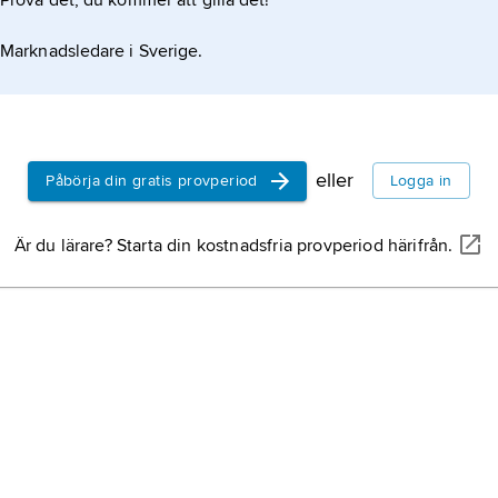
Prova det, du kommer att gilla det!
Marknadsledare i Sverige.
eller
Påbörja din gratis provperiod
Logga in
Är du lärare? Starta din kostnadsfria provperiod härifrån.