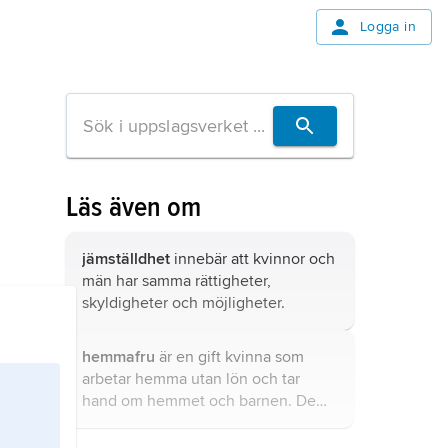
Logga in
Läs även om
jämställdhet
innebär att kvinnor och
män har samma rättigheter,
skyldigheter och möjligheter.
hemmafru
är en gift kvinna som
arbetar hemma utan lön och tar
hand om hemmet och barnen. De
pengar hon behöver får hon av sin
man.