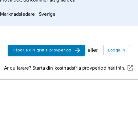
Prova det, du kommer att gilla det!
Marknadsledare i Sverige.
eller
Påbörja din gratis provperiod
Logga in
Är du lärare? Starta din kostnadsfria provperiod härifrån.