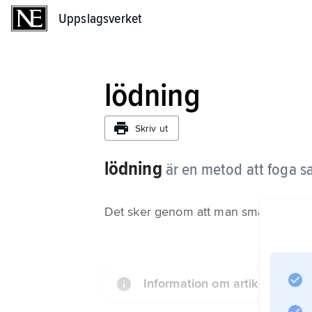
Uppslagsverket
Uppslagsverket
lödning
Skriv ut
lödning
är en metod att foga 
Det sker genom att man smälter en a
Information om artikeln