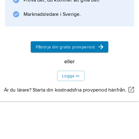
Prova det, du kommer att gilla det!
Marknadsledare i Sverige.
Påbörja din gratis provperiod
eller
Logga in
Är du lärare? Starta din kostnadsfria provperiod härifrån.