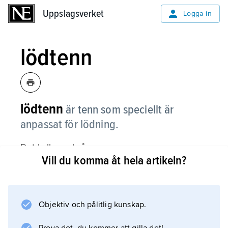
Uppslagsverket
Uppslagsverket
Logga in
lödtenn
lödtenn
är tenn som speciellt är
anpassat för lödning.
Det kallas också
Vill du komma åt hela artikeln?
tennlod
.
Objektiv och pålitlig kunskap.
Information om artikeln