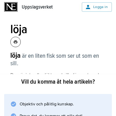
Uppslagsverket
Uppslagsverket
Logga in
löja
löja
är en liten fisk som ser ut som en
sill.
Den är inte alls släkt med sill, däremot med
Vill du komma åt hela artikeln?
exempelvis mört. Den blir i regel ungefär 10–
15 centimeter lång. Löjan finns i nästan hela
Sverige, både i havet och i sjöar och
vattendrag. Den fångar smådjur vid
Objektiv och pålitlig kunskap.
vattenytan. Ofta ser man löjor hoppa över