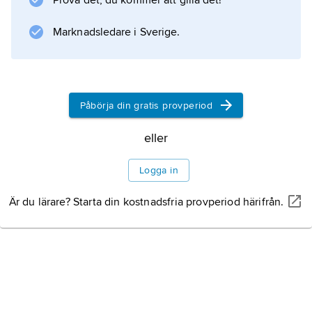
Prova det, du kommer att gilla det!
vattenytan. Löja går att äta.
Marknadsledare i Sverige.
Information om artikeln
Påbörja din gratis provperiod
eller
Logga in
Är du lärare? Starta din kostnadsfria provperiod härifrån.