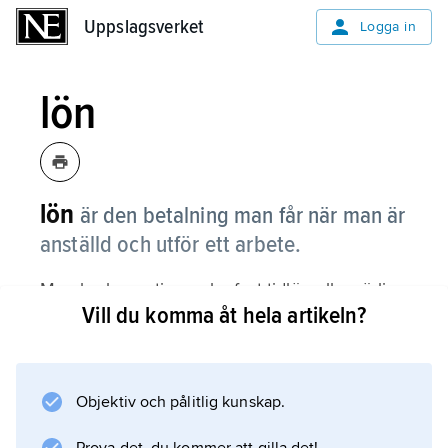
Uppslagsverket
Uppslagsverket
Logga in
lön
lön
är den betalning man får när man är
anställd och utför ett arbete.
Man brukar antingen ha fast tidlön eller rörlig
Vill du komma åt hela artikeln?
lön.
Fast tidlön
betyder att man får en bestämd summa
pengar. När man får lönen en gång i månaden
Objektiv och pålitlig kunskap.
kallas det