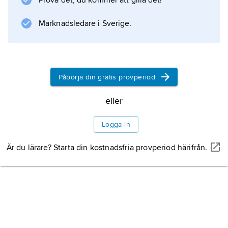
Prova det, du kommer att gilla det!
månadslön
. Man kan också ha en fast
Marknadsledare i Sverige.
timlön
.
Påbörja din gratis provperiod
Information om artikeln
eller
Logga in
Är du lärare? Starta din kostnadsfria provperiod härifrån.