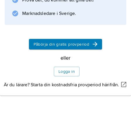
Prova det, du kommer att gilla det!
Information om artikeln
Marknadsledare i Sverige.
Påbörja din gratis provperiod
eller
Logga in
Är du lärare? Starta din kostnadsfria provperiod härifrån.