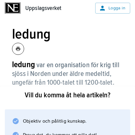
Uppslagsverket
Uppslagsverket
Logga in
ledung
ledung
var en organisation för krig till
sjöss i Norden under äldre medeltid,
ungefär från 1000-talet till 1200-talet.
Vill du komma åt hela artikeln?
Ledung innebar att befolkningen skulle ordna
skepp, utrustning och besättning till kungens
flotta.
Objektiv och pålitlig kunskap.