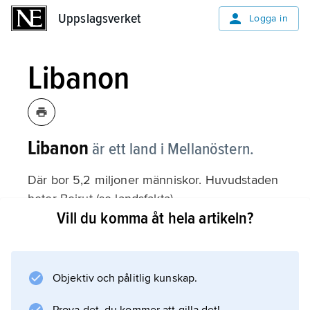
Uppslagsverket
Uppslagsverket
Logga in
Libanon
Libanon
är ett land i Mellanöstern.
Där bor 5,2 miljoner människor. Huvudstaden
heter Beirut (se landsfakta).
Vill du komma åt hela artikeln?
Inledning
Befolkning
Objektiv och pålitlig kunskap.