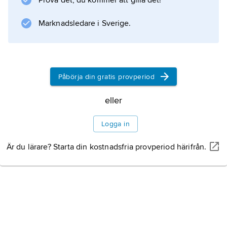
Prova det, du kommer att gilla det!
Politik
Marknadsledare i Sverige.
Kultur
Påbörja din gratis provperiod
Historia
eller
Logga in
Är du lärare? Starta din kostnadsfria provperiod härifrån.
Information om artikeln