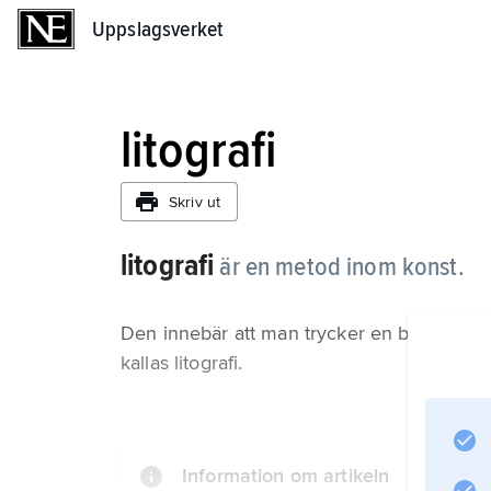
Uppslagsverket
Uppslagsverket
litografi
Skriv ut
litografi
är en metod inom konst.
Den innebär att man trycker en bild med hj
kallas litografi.
Information om artikeln