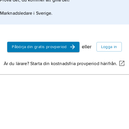
Prova det, du kommer att gilla det!
Marknadsledare i Sverige.
eller
Påbörja din gratis provperiod
Logga in
Är du lärare? Starta din kostnadsfria provperiod härifrån.