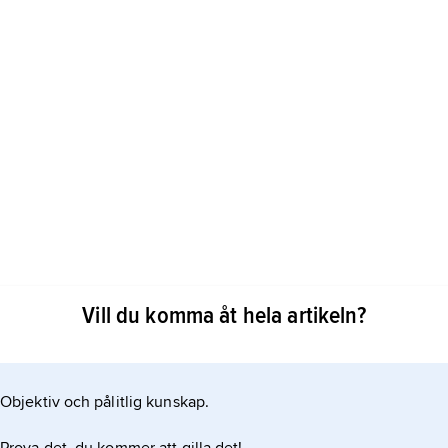
älp av en sten som tar upp fett. Även själva bilden
Vill du komma åt hela artikeln?
Objektiv och pålitlig kunskap.