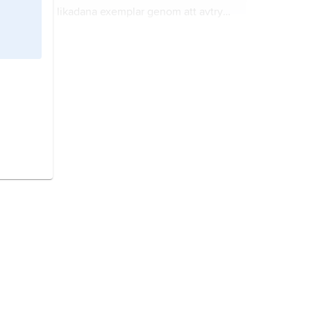
likadana exemplar genom att avtryck
görs från konstnärens original.
teckning
är en bild som man gör
med krita, penna eller något
liknande.
Eugène Delacroix
var en fransk
konstnär som föddes 1798 och dog
1863.