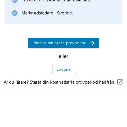
Prova det, du kommer att gilla det!
Marknadsledare i Sverige.
Påbörja din gratis provperiod
eller
Logga in
Är du lärare? Starta din kostnadsfria provperiod härifrån.