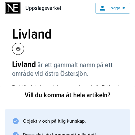
Uppslagsverket
Uppslagsverket
Logga in
Livland
Livland
är ett gammalt namn på ett
område vid östra Östersjön.
Det låg i det område som i dag utgör Estland
Vill du komma åt hela artikeln?
och Lettland.
Objektiv och pålitlig kunskap.
Information om artikeln