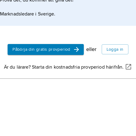
Prova det, du kommer att gilla det!
Marknadsledare i Sverige.
eller
Påbörja din gratis provperiod
Logga in
Är du lärare? Starta din kostnadsfria provperiod härifrån.