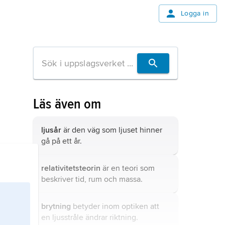
Logga in
Läs även om
ljusår
är den väg som ljuset hinner
gå på ett år.
relativitetsteorin
är en teori som
beskriver tid, rum och massa.
brytning
betyder inom optiken att
en ljusstråle ändrar riktning.