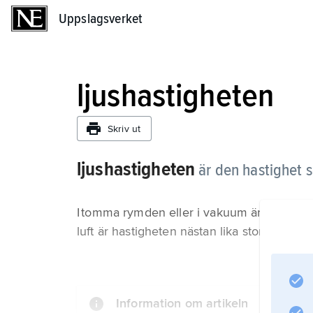
Uppslagsverket
Uppslagsverket
ljushastigheten
Skriv ut
ljushastigheten
är den hastighet s
I tomma rymden eller i vakuum är ljusets 
luft är hastigheten nästan lika stor.
Information om artikeln