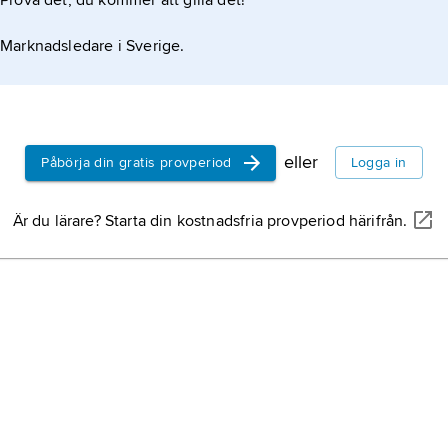
Prova det, du kommer att gilla det!
Marknadsledare i Sverige.
eller
Påbörja din gratis provperiod
Logga in
Är du lärare? Starta din kostnadsfria provperiod härifrån.