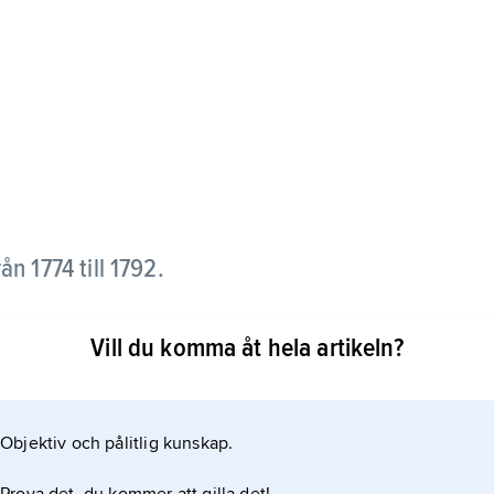
ån 1774 till 1792.
onen av sin farfar, Ludvig XV. År 1770 gifte sig
Vill du komma åt hela artikeln?
rike. Hon var ofta mer beslutsam än kungen, och
t.
Objektiv och pålitlig kunskap.