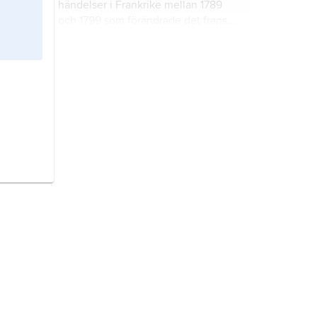
händelser i Frankrike mellan 1789
och 1799 som förändrade det franska
samhället.
giljotin
är ett avrättningsredskap för
halshuggning.