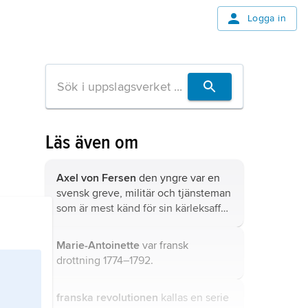
Logga in
Läs även om
Axel von Fersen
den yngre var en
svensk greve, militär och tjänsteman
som är mest känd för sin kärleksaffär
med den franska drottningen Marie-
Antoinette.
Marie-Antoinette
var fransk
drottning 1774–1792.
franska revolutionen
kallas en serie