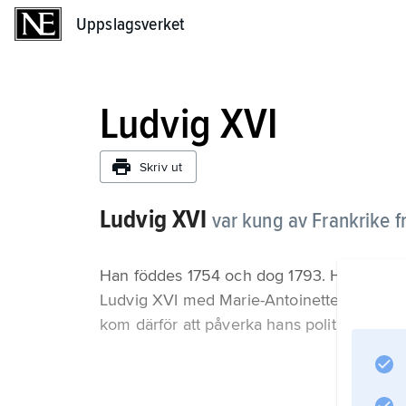
Uppslagsverket
Uppslagsverket
Ludvig XVI
Skriv ut
Ludvig
XVI
var kung av Frankrike fr
Han föddes 1754 och dog 1793. Han ärvde tr
Ludvig XVI med Marie-Antoinette av Öster
kom därför att påverka hans politiska beslu