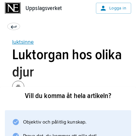
Uppslagsverket
Uppslagsverket
Logga in
luktsinne
Luktorgan hos olika
djur
Vill du komma åt hela artikeln?
För många djur, till exempel hundar, är
luktsinnet ett av de viktigaste sinnena. Jämfört
med hundarna har människan ett ganska
Objektiv och pålitlig kunskap.
dåligt luktsinne.