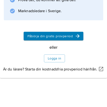
Prova det, du kommer att gilla det!
Marknadsledare i Sverige.
Information om artikeln
Påbörja din gratis provperiod
eller
Logga in
Är du lärare? Starta din kostnadsfria provperiod härifrån.