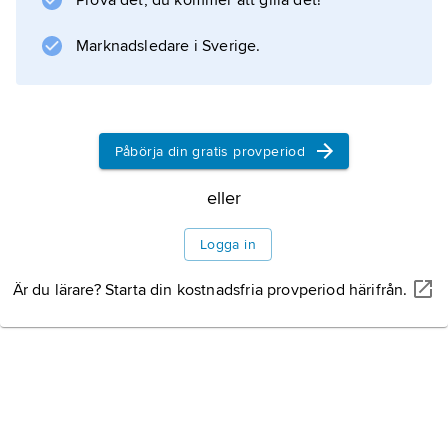
Prova det, du kommer att gilla det!
Marknadsledare i Sverige.
Påbörja din gratis provperiod
eller
Logga in
Är du lärare? Starta din kostnadsfria provperiod härifrån.