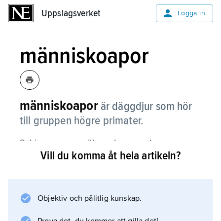
Uppslagsverket
Uppslagsverket
Logga in
människoapor
människoapor
är däggdjur som hör
till gruppen högre primater.
Schimpanser, gorillor och orangutanger
Vill du komma åt hela artikeln?
räknas till gruppen människoapor.
Objektiv och pålitlig kunskap.
Information om artikeln