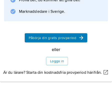
Prova det, du kommer att gilla det!
Marknadsledare i Sverige.
Påbörja din gratis provperiod
eller
Logga in
Är du lärare? Starta din kostnadsfria provperiod härifrån.