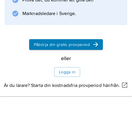
Prova det, du kommer att gilla det!
Information om artikeln
Marknadsledare i Sverige.
Påbörja din gratis provperiod
eller
Logga in
Är du lärare? Starta din kostnadsfria provperiod härifrån.