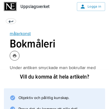
Uppslagsverket
Uppslagsverket
Logga in
målarkonst
Bokmåleri
Under antiken smyckade man bokrullar med
bilder. Under medeltiden skapade munkar
Vill du komma åt hela artikeln?
färgrika illustrationer i biblar som de
kopierade för hand.
Objektiv och pålitlig kunskap.