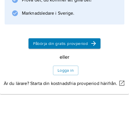
Prova det, du kommer att gilla det!
men
Marknadsledare i Sverige.
Information om artikeln
Påbörja din gratis provperiod
eller
Logga in
Är du lärare? Starta din kostnadsfria provperiod härifrån.