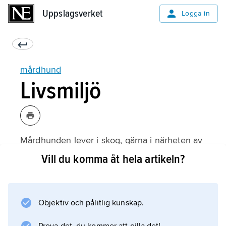
Uppslagsverket
Uppslagsverket
Logga in
mårdhund
Livsmiljö
Mårdhunden lever i skog, gärna i närheten av
vatten. Den kommer från östra Asien. Men
Vill du komma åt hela artikeln?
människan har fört in den till västra
Ryssland för jaga den och använda dess päls.
Från Ryssland har den spritt sig till
Objektiv och pålitlig kunskap.
Skandinavien. Den är vanlig i Finland norrut
till Torneå. I Sverige är mårdhunden sällsynt,