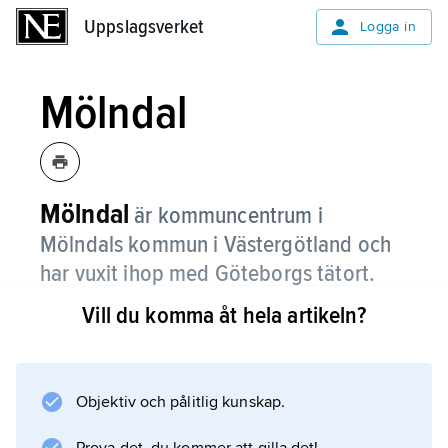
Uppslagsverket
Uppslagsverket
Logga in
Mölndal
Mölndal
är kommuncentrum i
Mölndals kommun i Västergötland och
har vuxit ihop med Göteborgs tätort.
Vill du komma åt hela artikeln?
Många som bor i Mölndal jobbar på sjukhuset
eller på någon av de stora industrier som
arbetar med bland annat elektronik,
telekommunikation, läkemedel eller papper.
Objektiv och pålitlig kunskap.
En hel del pendlar med spårvagn till jobben i