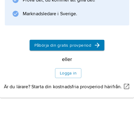
Prova det, du kommer att gilla det!
Göteborg. På travbanan Åbytravet kan man
spela på hästar.
Marknadsledare i Sverige.
Information om artikeln
Påbörja din gratis provperiod
eller
Logga in
Är du lärare? Starta din kostnadsfria provperiod härifrån.