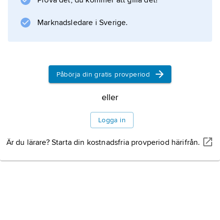
Prova det, du kommer att gilla det!
Marknadsledare i Sverige.
Påbörja din gratis provperiod
eller
Logga in
Är du lärare? Starta din kostnadsfria provperiod härifrån.