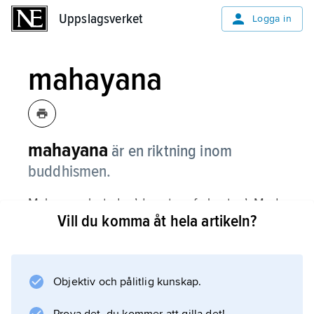
Uppslagsverket
Uppslagsverket
Logga in
mahayana
mahayana
är en riktning inom
buddhismen.
Mahayana betyder ’den stora farkosten’. Med
Vill du komma åt hela artikeln?
det menas att den här formen av buddhism
inte bara riktar sig till munkar och nunnor.
Objektiv och pålitlig kunskap.
Information om artikeln