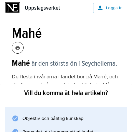
Uppslagsverket
Uppslagsverket
Logga in
Mahé
Mahé
är den största ön i Seychellerna.
De flesta invånarna i landet bor på Mahé, och
där ligger också huvudstaden Victoria. Många
Vill du komma åt hela artikeln?
bor på den norra och östra delen av ön. I
söder och väster ligger flera nationalparker.
Objektiv och pålitlig kunskap.
Information om artikeln