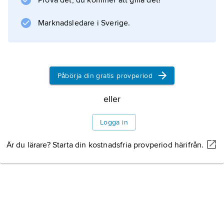
Prova det, du kommer att gilla det!
Marknadsledare i Sverige.
Påbörja din gratis provperiod
eller
Logga in
Är du lärare? Starta din kostnadsfria provperiod härifrån.