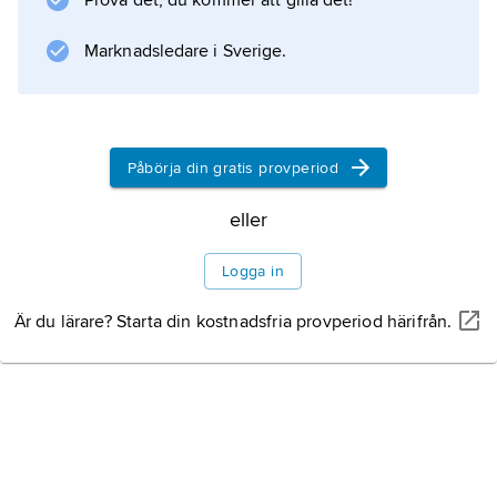
Prova det, du kommer att gilla det!
Information om artikeln
Marknadsledare i Sverige.
Påbörja din gratis provperiod
eller
Logga in
Är du lärare? Starta din kostnadsfria provperiod härifrån.