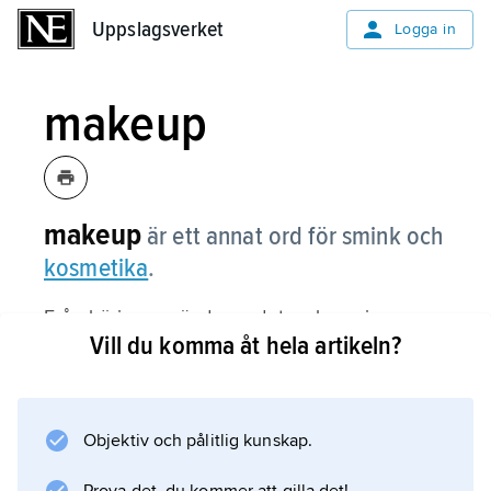
Uppslagsverket
Uppslagsverket
Logga in
makeup
makeup
är ett annat ord för smink och
kosmetika
.
Från början användes ordet makeup inom
Vill du komma åt hela artikeln?
teatern. Då handlade det inte bara om
sminkning utan också om till exempel löshår
som skulle sättas fast.
Objektiv och pålitlig kunskap.