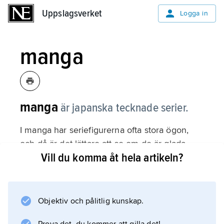
Uppslagsverket
Uppslagsverket
Logga in
manga
manga
är japanska tecknade serier.
I manga har seriefigurerna ofta stora ögon,
och då är det lättare att se om de är glada
Vill du komma åt hela artikeln?
eller ledsna. Serierna brukar vara i svartvitt
och minst flera hundra sidor långa. De trycks
för det mesta i tjocka serietidningar som ges
ut varje vecka eller varje månad, och där går
Objektiv och pålitlig kunskap.