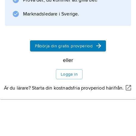
Historia
Prova det, du kommer att gilla det!
Marknadsledare i Sverige.
Manga i Sverige
Mangainfluenser
Påbörja din gratis provperiod
eller
Logga in
Information om artikeln
Är du lärare? Starta din kostnadsfria provperiod härifrån.