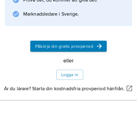
Prova det, du kommer att gilla det!
bilder blev han en föregångare för
surrealismen
Marknadsledare i Sverige.
.
Påbörja din gratis provperiod
Information om artikeln
eller
Logga in
Är du lärare? Starta din kostnadsfria provperiod härifrån.