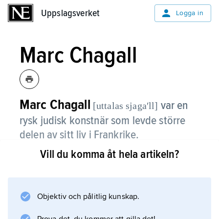
Uppslagsverket
Uppslagsverket
Logga in
Marc Chagall
Marc Chagall
var en
[uttalas sjagaʹll]
rysk judisk konstnär som levde större
delen av sitt liv i Frankrike.
Vill du komma åt hela artikeln?
Han blev mest känd för sina drömlika bilder
av brudpar, fiolspelare, människor och djur
uppflugna på tak eller fritt svävande i luften
över husen i Chagalls födelsestad Vitsebsk
Objektiv och pålitlig kunskap.
(som ligger i nuvarande Belarus). Med sådana