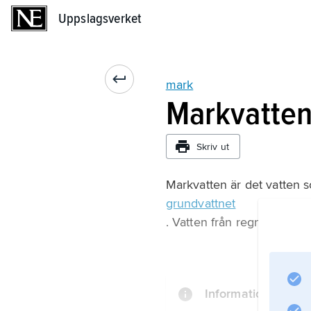
Uppslagsverket
Uppslagsverket
mark
Markvatte
Skriv ut
Markvatten är det vatten 
grundvattnet
. Vatten från regn och snö 
Information om art