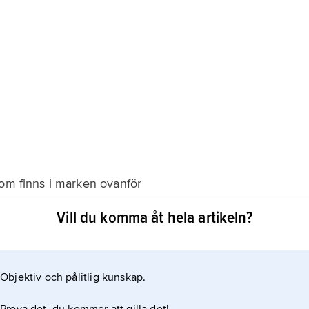
n
som finns i marken ovanför
Vill du komma åt hela artikeln?
lagras i marken, där växterna har sina rötter.
Objektiv och pålitlig kunskap.
ikeln