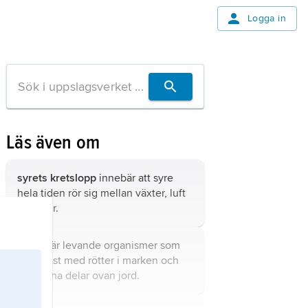
Logga in
Läs även om
syrets kretslopp
innebär att syre
hela tiden rör sig mellan växter, luft
och djur.
växter
är levande organismer som
sitter fast med rötter i marken och
har gröna delar ovan jord.