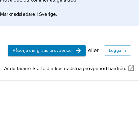
Prova det, du kommer att gilla det!
Marknadsledare i Sverige.
eller
Påbörja din gratis provperiod
Logga in
Är du lärare? Starta din kostnadsfria provperiod härifrån.