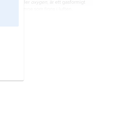
syre,
eller
oxygen
, är ett gasformigt
grundämne som finns i luften.
jordmåner
är markens översta lager
som påverkas av klimatet och av
växter, djur och andra organismer.
kol
är ett grundämne som är mycket
viktigt för oss.
daggmaskar
är en grupp
ringmaskar.
fotosyntes
är växters och algers sätt
att använda solenergi för att bilda
kolhydrater av koldioxid och vatten
.
biosfären
är alla de platser där liv