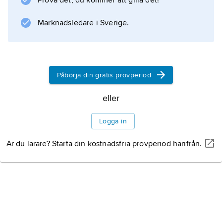
Prova det, du kommer att gilla det!
Marknadsledare i Sverige.
Påbörja din gratis provperiod
eller
Logga in
Är du lärare? Starta din kostnadsfria provperiod härifrån.