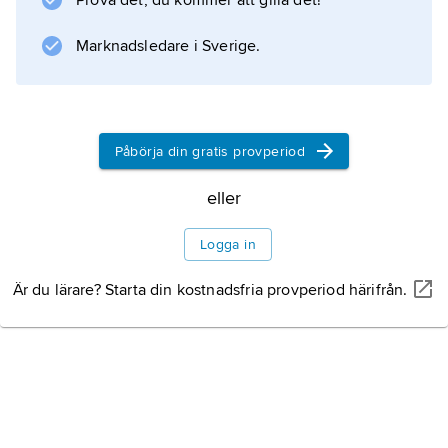
Prova det, du kommer att gilla det!
Marknadsledare i Sverige.
Information om artikeln
Påbörja din gratis provperiod
eller
Logga in
Är du lärare? Starta din kostnadsfria provperiod härifrån.