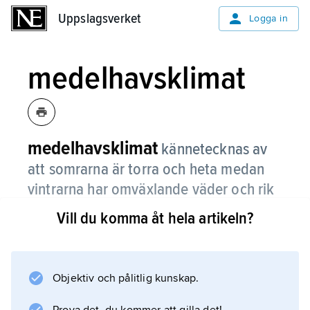
Uppslagsverket
Uppslagsverket
Logga in
medelhavsklimat
medelhavsklimat
kännetecknas av
att somrarna är torra och heta medan
vintrarna har omväxlande väder och rik
nederbörd.
Vill du komma åt hela artikeln?
De stora skillnaderna beror på att det kommer
varma vindar från söder på sommaren. På
vintern kommer det in mer växlande väder
Objektiv och pålitlig kunskap.
från norr och väster.