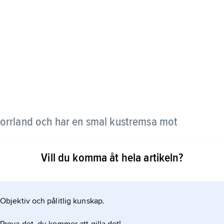
 Norrland och har en smal kustremsa mot
Vill du komma åt hela artikeln?
tså den plats som ligger mitt i Sverige. Medelpad
Objektiv och pålitlig kunskap.
ernorrlands län. Några större orter är