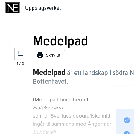
Uppslagsverket
Uppslagsverket
Medelpad
Skriv ut
1
/
6
Medelpad
är ett landskap i södra
Bottenhavet.
I Medelpad finns berget
Flataklocken
som är Sveriges geografiska mittpunkt, all
ingår tillsammans med Ångermanland i Väst
Sundsvall