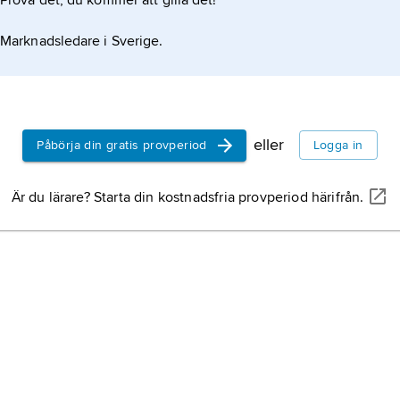
Prova det, du kommer att gilla det!
Marknadsledare i Sverige.
eller
Påbörja din gratis provperiod
Logga in
Är du lärare? Starta din kostnadsfria provperiod härifrån.