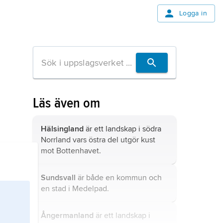
Logga in
Läs även om
Hälsingland
är ett landskap i södra
Norrland vars östra del utgör kust
mot Bottenhavet.
Sundsvall
är både en kommun och
en stad i Medelpad.
Ångermanland
är ett landskap i