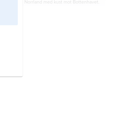
Norrland med kust mot Bottenhavet.
Västerbotten
är ett landskap i
Norrland med en östlig kust mot
Bottenviken.
Gästrikland
är ett litet landskap i
sydöstra Norrland.
Norrbotten
är ett landskap i norra
Norrland.
Halland
är ett landskap i sydvästra
Götaland.
Jämtland
är ett landskap i västra
Norrland.