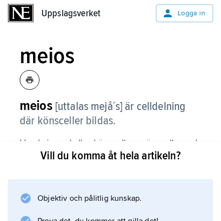
Uppslagsverket
Uppslagsverket
Logga in
meios
meios
[uttalas mejå´s]
är celldelning
där könsceller bildas.
Hos kvinnor kallas könscellerna äggceller, och
Vill du komma åt hela artikeln?
hos män kallas de sädesceller eller spermier.
Äggceller bildas i äggstockarna och spermier i
testiklarna.
Objektiv och pålitlig kunskap.
Två celldelningar