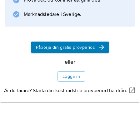
Prova det, du kommer att gilla det!
Meios hos män och
Marknadsledare i Sverige.
kvinnor
Påbörja din gratis provperiod
eller
Information om artikeln
Logga in
Är du lärare? Starta din kostnadsfria provperiod härifrån.