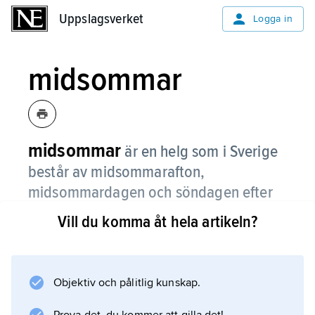
Uppslagsverket
Uppslagsverket
Logga in
midsommar
midsommar
är en helg som i Sverige
består av midsommarafton,
midsommardagen och söndagen efter
den.
Vill du komma åt hela artikeln?
Midsommardagen
är alltid den lördag som ligger mellan 20 och
26 juni. Dagen innan kallas
Objektiv och pålitlig kunskap.
midsommarafton