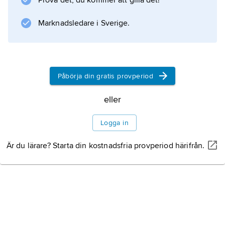
Prova det, du kommer att gilla det!
och är alltså alltid en fredag.
Marknadsledare i Sverige.
Information om artikeln
Påbörja din gratis provperiod
eller
Logga in
Är du lärare? Starta din kostnadsfria provperiod härifrån.