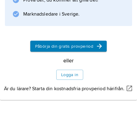
Prova det, du kommer att gilla det!
Marknadsledare i Sverige.
Information om artikeln
Påbörja din gratis provperiod
eller
Logga in
Är du lärare? Starta din kostnadsfria provperiod härifrån.