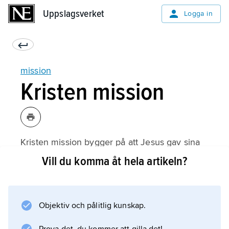
Uppslagsverket
Uppslagsverket
Logga in
mission
Kristen mission
Kristen mission bygger på att Jesus gav sina
apostlar i uppdrag att göra alla folk till
Vill du komma åt hela artikeln?
lärjungar som följer Kristus. Det kallas
missionsbefallningen och står i
Matteusevangeliet i Bibeln.
Objektiv och pålitlig kunskap.