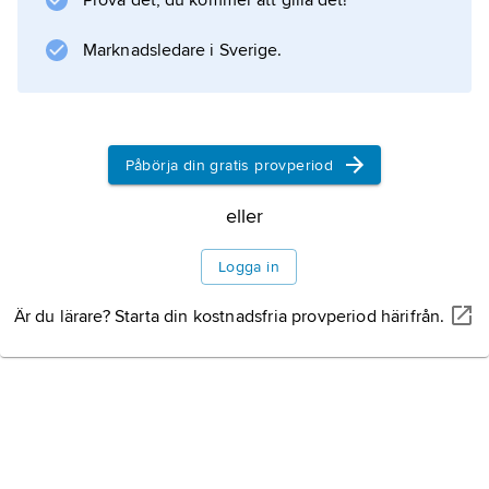
Prova det, du kommer att gilla det!
Information om artikeln
Marknadsledare i Sverige.
Påbörja din gratis provperiod
eller
Logga in
Är du lärare? Starta din kostnadsfria provperiod härifrån.