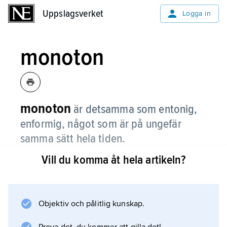
Uppslagsverket
Uppslagsverket
Logga in
monoton
monoton
är detsamma som entonig,
enformig, något som är på ungefär
samma sätt hela tiden.
Vill du komma åt hela artikeln?
En arbetsuppgift kan bli monoton om man
måste göra samma sak hela dagarna.
Objektiv och pålitlig kunskap.