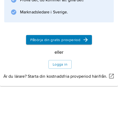
Information om artikeln
Prova det, du kommer att gilla det!
Marknadsledare i Sverige.
Påbörja din gratis provperiod
eller
Logga in
Är du lärare? Starta din kostnadsfria provperiod härifrån.