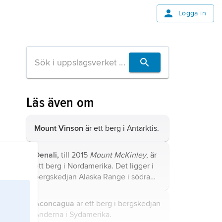
Logga in
Läs även om
Mount Vinson
är ett berg i Antarktis.
Denali,
till 2015
Mount McKinley
, är
ett berg i Nordamerika. Det ligger i
bergskedjan Alaska Range i södra
Alaska i USA.
Aconcagua
är ett berg i bergskedjan
Anderna i Sydamerika.