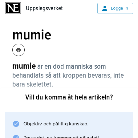
Uppslagsverket
Uppslagsverket
Logga in
mumie
mumie
är en död människa som
behandlats så att kroppen bevaras, inte
bara skelettet.
Vill du komma åt hela artikeln?
Det finns även mumier av djur. De mest
kända mumierna är de från det forntida
Egypten, men balsamering (konsten att göra
mumier) har varit känd och utövad av många
Objektiv och pålitlig kunskap.
olika folk. Den äldsta kända balsamerade