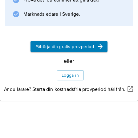
Prova det, du kommer att gilla det!
mumien är cirka 5 600 år gammal.
Marknadsledare i Sverige.
Information om artikeln
Påbörja din gratis provperiod
eller
Logga in
Är du lärare? Starta din kostnadsfria provperiod härifrån.