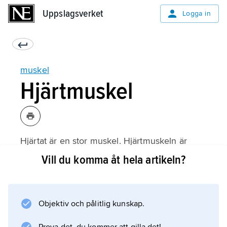
Uppslagsverket
Uppslagsverket
Logga in
muskel
Hjärtmuskel
Hjärtat är en stor muskel. Hjärtmuskeln är
tvärstrimmig, precis som skelettmusklerna.
Vill du komma åt hela artikeln?
Men i hjärtmuskeln ligger inte alla cellerna
bredvid varandra i jämna rader, i stället sitter
de ihop som i ett nätverk.
Objektiv och pålitlig kunskap.