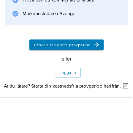
Prova det, du kommer att gilla det!
Information om artikeln
Marknadsledare i Sverige.
Påbörja din gratis provperiod
eller
Logga in
Är du lärare? Starta din kostnadsfria provperiod härifrån.