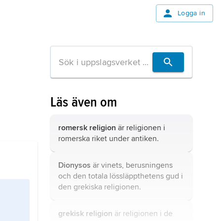
Logga in
Läs även om
romersk religion
är religionen i
romerska riket under antiken.
Dionysos
är vinets, berusningens
och den totala lössläppthetens gud i
den grekiska religionen.
grekisk religion
är religionen i de