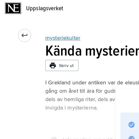
Uppslagsverket
Uppslagsverket
mysteriekulter
Kända mysterie
Skriv ut
I Grekland under antiken var de eleus
gång om året till ära för gudinnorna
dels av hemliga riter, dels av en stor
invigda i mysterierna.