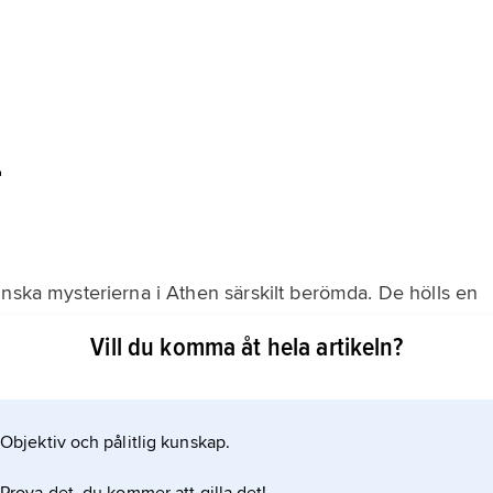
r
inska mysterierna i Athen särskilt berömda. De hölls en
 Demeter och Kore. De eleusinska mysterierna bestod
Vill du komma åt hela artikeln?
 procession som alla kunde se. Även slavar kunde bli
Objektiv och pålitlig kunskap.