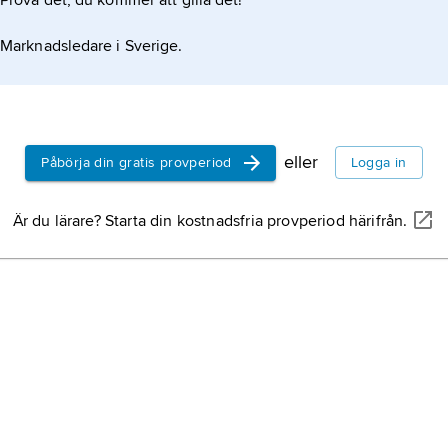
Prova det, du kommer att gilla det!
Marknadsledare i Sverige.
eller
Påbörja din gratis provperiod
Logga in
Är du lärare? Starta din kostnadsfria provperiod härifrån.