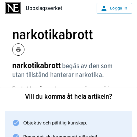
Uppslagsverket
Uppslagsverket
Logga in
narkotikabrott
narkotikabrott
begås av den som
utan tillstånd hanterar narkotika.
Brottet begås av den som använder, säljer,
Vill du komma åt hela artikeln?
köper, tillverkar, förvarar eller på något annat
sätt sysslar med narkotika. Straffet för
narkotikabrott är fängelse i högst tre år.
Objektiv och pålitlig kunskap.