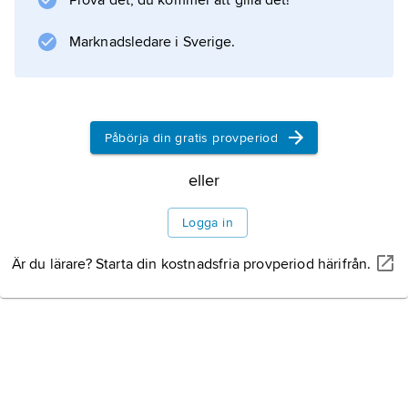
Prova det, du kommer att gilla det!
Information om artikeln
Marknadsledare i Sverige.
Påbörja din gratis provperiod
eller
Logga in
Är du lärare? Starta din kostnadsfria provperiod härifrån.